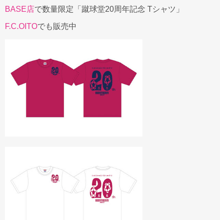
BASE店
で数量限定「蹴球堂20周年記念 Tシャツ」
F.C.OITO
でも販売中